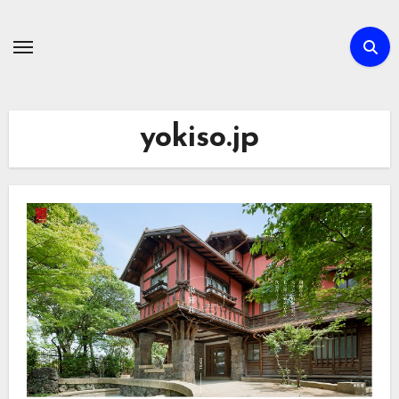
内
容
を
ス
キ
yokiso.jp
ッ
プ