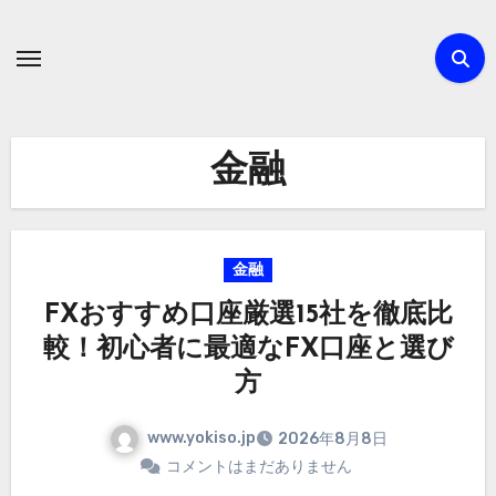
内
容
を
ス
キ
金融
ッ
プ
金融
FXおすすめ口座厳選15社を徹底比
較！初心者に最適なFX口座と選び
方
www.yokiso.jp
2026年8月8日
コメントはまだありません