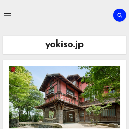
内
容
を
ス
キ
yokiso.jp
ッ
プ